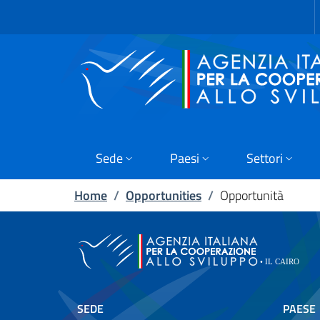
Skip to main content
Vai al footer
Sede
Paesi
Settori
Home
/
Opportunities
/
Opportunità
SEDE
PAESE