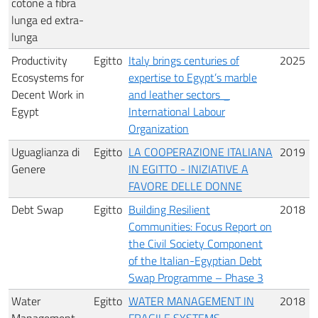
cotone a fibra
lunga ed extra-
lunga
Productivity
Egitto
Italy brings centuries of
2025
Ecosystems for
expertise to Egypt’s marble
Decent Work in
and leather sectors _
Egypt
International Labour
Organization
Uguaglianza di
Egitto
LA COOPERAZIONE ITALIANA
2019
Genere
IN EGITTO - INIZIATIVE A
FAVORE DELLE DONNE
Debt Swap
Egitto
Building Resilient
2018
Communities: Focus Report on
the Civil Society Component
of the Italian-Egyptian Debt
Swap Programme – Phase 3
Water
Egitto
WATER MANAGEMENT IN
2018
Management
FRAGILE SYSTEMS