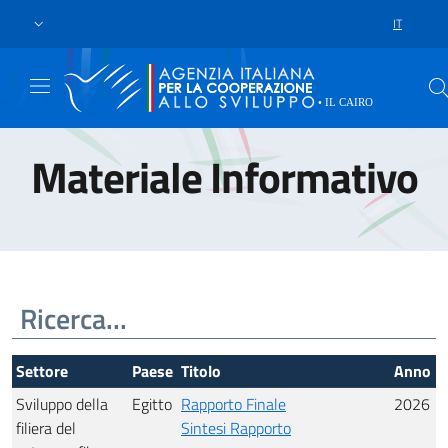
Skip to main content
Vai al footer
IT
LANGUAGE 
Materiale Informativo
Settore
Paese
Titolo
Anno
Sviluppo della
Egitto
Rapporto Finale
2026
filiera del
Sintesi Rapporto