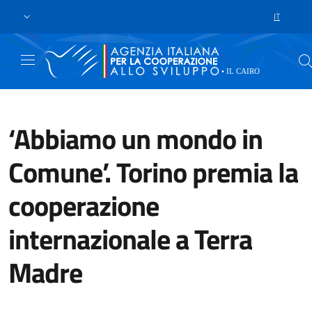
Skip to main content
Vai al footer
IT
LANGUAGE 
‘Abbiamo un mondo in
Comune’. Torino premia la
cooperazione
internazionale a Terra
Madre
Oggi il sindaco Stefano Lo Russ