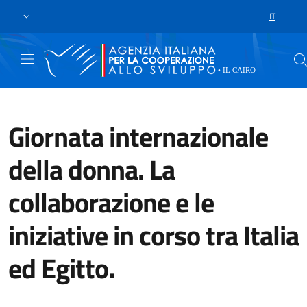
Skip to main content
Vai al footer
IT
LANGUAGE 
Giornata internazionale
della donna. La
collaborazione e le
iniziative in corso tra Italia
ed Egitto.
Tra le 21 iniziative della Coope